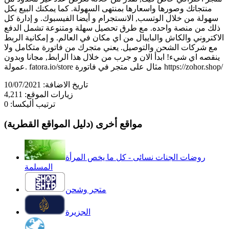
منتجاتك وصورها واسعارها بمنتهى السهولة. كما يمكنك البيع بكل
سهولة من خلال الوتسب, الانستجرام و أيضا الفيسبوك. و إدارة كل
ذلك من منصة واحده. مع طرق تحصيل سهلة ومتنوعة تشمل الدفع
الاكتروني والكاش والبايبال من اي مكان في العالم. و إمكانية الربط
مع شركات الشحن والتوصيل. يعني متجرك من فاتورة متكامل ولا
ينقصه اي شيء! ابدأ الان و جرب من خلال هذا الرابط, مجانا وبدون
عمولة. fatora.io/store مثال على متجر في فاتورة https://zohor.shop/
تاريخ الاضافة:
10/07/2021
زيارات الموقع:
4,211
ترتيب أليكسا:
0
مواقع أخرى (دليل المواقع القطرية)
روضات الجنات نسائى - كل ما يخص المرأة
المسلمة
متجر وشحن
الجزيرة