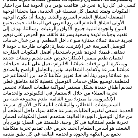
تُنسى في كل زيارة. نحن في فتافيت نؤمن بأن الجودة تبدأ من اختيار
المكونات وتمتد لتشمل كل تفصيلة في الخدمة، مما يجعلنا الوجهة
المفضلة لعشاق الطعام السريع واللذيذ. رؤيتنا: أن نكون الوجهة
الأولى لعشاق الطعام السريع العربي في المنطقة، حيث يجتمع
التنوع والجودة لتلبية جميع الأذواق والرغبات. رسالتنا: نهدف إلى
تقديم وجبات لذيذة وصحية بسرعة فائقة، مع الحرص على توفير
تجربة خدمة عملاء ممتازة سواء داخل المطعم أو من خلال خدمات
التوصيل السريعة عبر الإنترنت. شعارنا: نكهات طازجة... جودة لا
تضاهى قيمنا: الجودة: نلتزم باستخدام أفضل المكونات الطازجة
لضمان طعم متميز. الابتكار: نحرص على تقديم وصفات جديدة
ومبتكرة تلبي توقعات عملائنا. الالتزام: نعمل على تلبية احتياجات
عملائنا بسرعة وكفاءة. الشفافية: نؤمن بالتعامل الواضح والصادق
مع عملائنا وموردينا. أهدافنا: تعزيز مكانتنا كأحد أبرز المطاعم في
المنطقة. توسيع نطاق خدمات التوصيل لتغطية كافة مناطق قطر.
تقديم أطباق جديدة بشكل مستمر لمواكبة تطلعات العملاء. تحسين
تجربة العملاء من خلال الاستثمار في التكنولوجيا والخدمات
الإلكترونية. ما يميزنا: تنوع القائمة: نقدم مجموعة غنية من
السندوتشات، الفطائر، والمقبلات لتلبية كاف الأذواق. سرعة
الخدمة: نسعى لتقديم الطلبات بسرعة فائقة سواء داخل المطعم أو
من خلال التوصيل. الجودة العالية: نستخدم أفضل المكونات لضمان
تجربة طعم استثنائية في كل وجبة. فلسفتنا في العمل: نؤمن بأن
الشغف هو أساس الطعام الجيد. نحرص على تقديم تجربة متكاملة
تجمع بين النكهة والجودة والخدمة الفائقة في كل طبق نقدمه