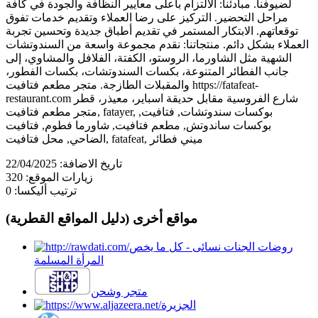
لضيوفنا. مبادئنا: الالتزام بأعلى معايير النظافة والجودة في كافة
مراحل التحضير. التركيز على رضا العملاء وتقديم خدمات تفوق
توقعاتهم. الابتكار المستمر في تقديم أطباق جديدة وتحسين تجربة
العملاء بشكل دائم. منتجاتنا: نقدم مجموعة واسعة من السندوتشات
الشهية مثل الشاورما، الروستو، الكفتة، الفلافل والمشاوي، إلى
جانب الفطائر المتنوعة، بكسات السندوتشات، بكسات الفطور،
والمقبلات الطازجة. متجر مطعم فتافيت https://fatafeat-
restaurant.com شارع الفروسية مقابل حديقة اسباير، معيذر، قطر
متجر مطعم فتافيت, fatayer, بوكسات سندوتشات, فتافيت,
بوكسات ساندوتش, مطعم فتافيت, شاورما فطوم, فتافيت
الضاحي, محل فتافيت, fatafeat, ميني فطائر
تاريخ الاضافة:
22/04/2025
زيارات الموقع:
320
ترتيب أليكسا:
0
مواقع أخرى (دليل المواقع القطرية)
روضات الجنات نسائى - كل ما يخص
المرأة المسلمة
متجر وشحن
الجزيرة