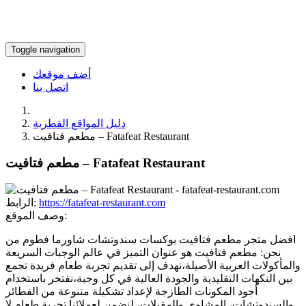
Toggle navigation
أضف موقعك
اتصل بنا
دليل المواقع القطرية
مطعم فتافيت – Fatafeat Restaurant
مطعم فتافيت – Fatafeat Restaurant
https://fatafeat-restaurant.com
الرابط:
وصف الموقع:
افضل متجر مطعم فتافيت بوكسات سندوتشات شاورما فطوم من
نحن: مطعم فتافيت هو عنوان التميز في عالم الوجبات السريعة
والمأكولات العربية الأصيلة،نهدف إلى تقديم تجربة طعام فريدة تجمع
بين النكهات التقليدية والجودة العالية في كل وجبة،نفتخر باستخدام
أجود المكونات الطازجة لإعداد تشكيلة متنوعة من الفطائر
والسندوتشات، المشاوي والمقبلات، لنضمن لعملائنا تجربة طعام لا