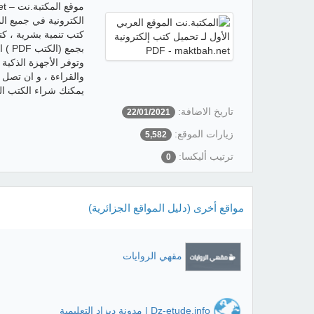
الكترونية في جميع ال
كتب تنمية بشرية ، كت
بجمع
وتوفر الأجهزة الذكية
والقراءة ، و ان تصل 
يمكنك شراء الكتب ال
تاريخ الاضافة:
22/01/2021
زيارات الموقع:
5,582
ترتيب أليكسا:
0
مواقع أخرى (دليل المواقع الجزائرية)
مقهي الروايات
Dz-etude.info | مدونة ديزاد التعليمية