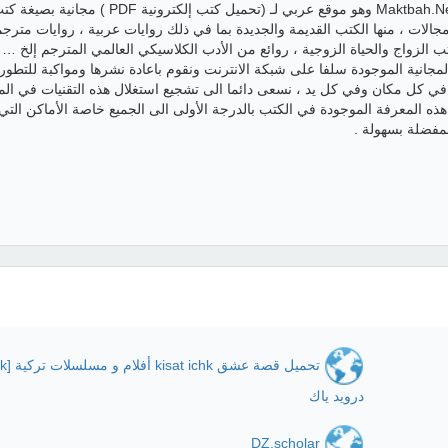
موقع المكتبة.نت – Maktbah.Net وهو موقع عربي لـ (تحميل كتب إلكترونية PDF ) مجانية بصي
مجالات ، منها الكتب القديمة والجديدة بما في ذلك روايات عربية ، روايات مترجم
ب الزواج والحياة الزوجية ، روائع من الأدب الكلاسيكي العالمي المترجم إلخ … 
 (الكتب PDF ) المجانية الموجودة سلفا على شبكة الانترنت ونقوم باعادة نشرها ومواكبة للتطور
 في كل مكان وفي كل يد ، نسعى دائما الى تشجيع استغلال هذه التقنيات في الم
هذه المعرفة الموجودة في الكتب بالدرجة الأولى الى الجميع خاصة الأماكن التي 
مفضلة بسهولة .
درويد ياك
DZ.scholar