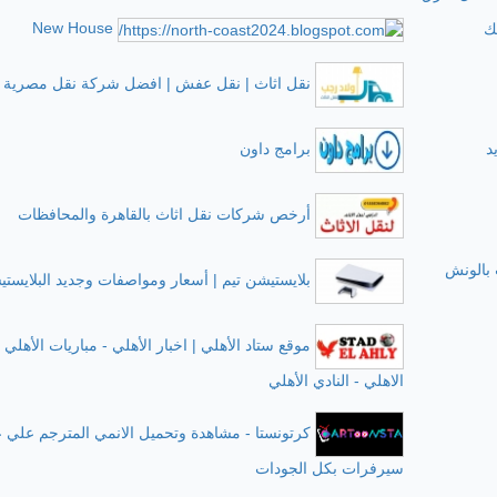
New House
ك
نقل اثاث | نقل عفش | افضل شركة نقل مصرية
د
برامج داون
أرخص شركات نقل اثاث بالقاهرة والمحافظات
بالونش
بلايستيشن تيم | أسعار ومواصفات وجديد البلايست
موقع ستاد الأهلي | اخبار الأهلي - مباريات الأهلي 
الاهلي - النادي الأهلي
كرتونستا - مشاهدة وتحميل الانمي المترجم علي 
سيرفرات بكل الجودات