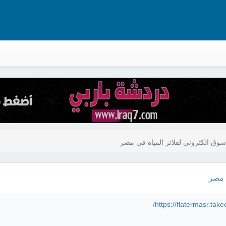
سوق الكتروني لفلاتر المياه في مصر
ي مصر
https://flatermasr.take