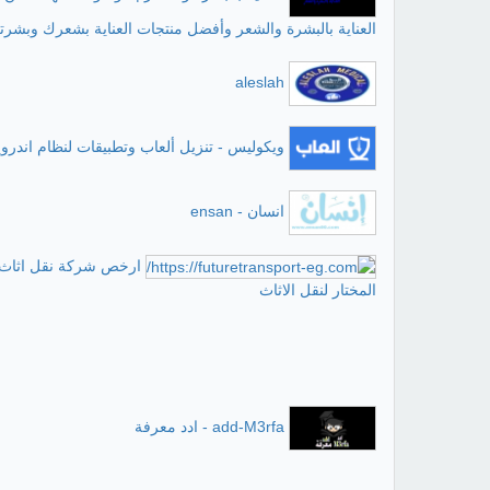
العناية بالبشرة والشعر وأفضل منتجات العناية بشعرك وبشرت
aleslah
ويكوليس - تنزيل ألعاب وتطبيقات لنظام اندروي
انسان - ensan
ارخص شركة نقل اثاث 
المختار لنقل الاثاث
add-M3rfa - ادد معرفة