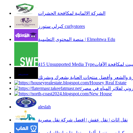
الشركة الالمانية لمكافحة الحشرات
كيرلي ستورز curlystores
منصة المحتوى التعليمية | Elmohtwa Edu
س دبليو اف ايجيبت لمكافحة الآفات
رة والشعر وأفضل منتجات العناية بشعرك وبشرتك
Housey Real Estate
وني لفلاتر المياه في مصر
New House
aleslah
نقل اثاث | نقل عفش | افضل شركة نقل مصرية
ويكوليس - تنزيل ألعاب وتطبيقات لنظام اندرويد