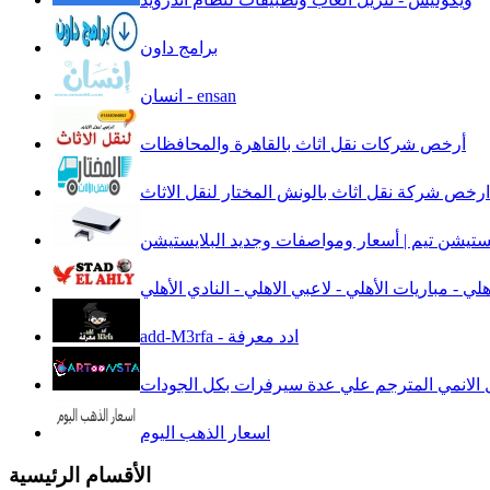
برامج داون
انسان - ensan
أرخص شركات نقل اثاث بالقاهرة والمحافظات
ارخص شركة نقل اثاث بالونش المختار لنقل الاثاث
يستيشن تيم | أسعار ومواصفات وجديد البلايستيشن
هلي - مباريات الأهلي - لاعبي الاهلي - النادي الأهلي
add-M3rfa - ادد معرفة
 الانمي المترجم علي عدة سيرفرات بكل الجودات
اسعار الذهب اليوم
الأقسام الرئيسية