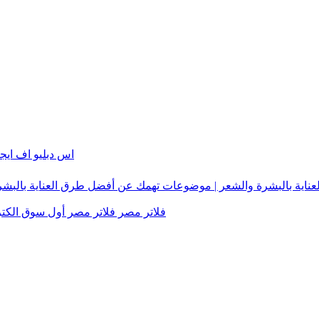
415 Unsupported Media Typeا
لعناية بالبشرة والشعر | موضوعات تهمك عن أفضل طرق العناية بالبش
فلاتر مصر فلاتر مصر أول سوق الكتر