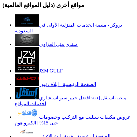
مواقع أخرى (دليل المواقع العالمية)
بروكر - منصة الخدمات المنزلية الأولى في
السعودية
منتدى منى العزاوي
JZM GULF
الصفحة الرئيسية - ايلاف نيوز
افضل خبير سيو استشاري seo | منصة استقل
لخدمات المواقع
عروض مكيفات سبليت مع التركيب وخصومات
حتى 15% | الكترو هوم
الصفحة الرئيسية - فريق ليث الإغاثي