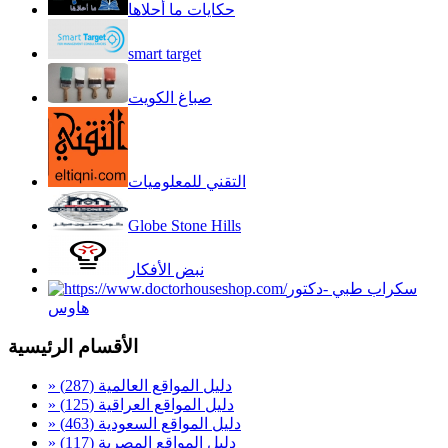
حكايات ما أحلاها
smart target
صباغ الكويت
التقني للمعلوميات
Globe Stone Hills
نبض الأفكار
سكراب طبي -دكتور
هاوس
الأقسام الرئيسية
» دليل المواقع العالمية
(287)
» دليل المواقع العراقية
(125)
» دليل المواقع السعودية
(463)
» دليل المواقع المصرية
(117)