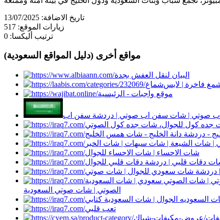
تاريخ الاضافة:
13/07/2025
زيارات الموقع:
517
ترتيب أليكسا:
0
مواقع أخرى (دليل المواقع السعودية)
البيان لنقل العفش بجدة
شمغ فاخرة | لابس
موقع واجبات - الرئيسية
ب صوتي | شات سفن اب صوتي | دردشة سفن اب
جده كول للجوال، شات جده كول الصوتي
يج - دردشة دانة الخليج - شات همس الخليج
 شات الشيعة | شات سيهات | شات الخبر
شات الاحساء | شات الاحساء للجوال
ت دقات قلبي | دردشة دقات قلبي للجوال
 | شات الصوتي سعودي | شات السعودية
الصوتي | شات صوتي السعودية
السعوديه الجوال | شات السعودية كتابي
تعب قلبي