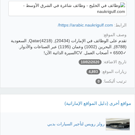
الرابط:
https://arabic.naukrigulf.com/
وصف الموقع:
تقدم على الوظائف في الإمارات (20434), Qatar(4218), السعودية
(8788), البحرين (1002) وعمان (1195) عبر الصناعات والأدوار.
✓6500 + أصحاب العمل. CVالسيرة الذاتية الآن!
تاريخ الاضافة:
10/02/2020
زيارات الموقع:
4,893
ترتيب أليكسا:
0
مواقع أخرى (دليل المواقع الإماراتية)
رولز رويس لتأجير السيارات بدبي