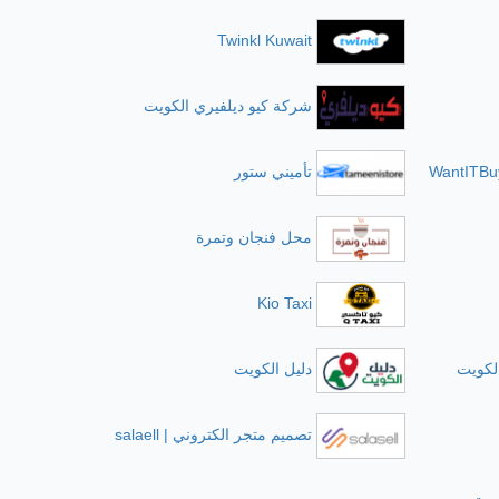
Twinkl Kuwait
شركة كيو ديلفيري الكويت
WantITBuy
تأميني ستور
محل فنجان وتمرة
Kio Taxi
لكويت
دليل الكويت
تصميم متجر الكتروني | salaell