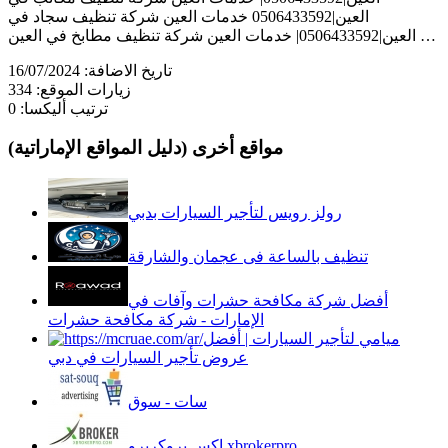
العين|0506433592 خدمات العين شركة تنظيف سجاد في
العين|0506433592| خدمات العين شركة تنظيف مطابخ في العين …
تاريخ الاضافة:
16/07/2024
زيارات الموقع:
334
ترتيب أليكسا:
0
مواقع أخرى (دليل المواقع الإماراتية)
رولز رويس لتأجير السيارات بدبي
تنظيف بالساعة فى عجمان والشارقة
أفضل شركة مكافحة حشرات وآفات في
الإمارات - شركة مكافحة حشرات
ميامي لتأجير السيارات | أفضل
عروض تأجير السيارات في دبي
سات - سوق
اكس بروكربرو xbrokerpro