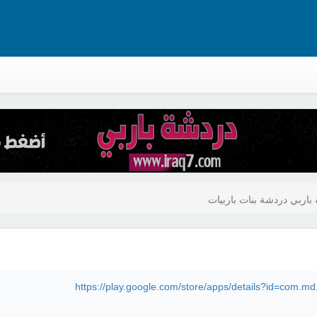
باربي دردشة بنات باربيات
https://play.google.com/store/apps/details?id=com.m