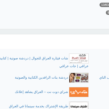
13/03
شات قيثارة العراق للجوال | دردشة صوتية | كتابي
عراقي | جات عراقي
الناي
دردشة بنات الرافدين الكتابية والصوتية
شراي دوت نت – العراق يشاهد إعلانك
طريقة الإشتراك بخدمة سينمانا في العراق