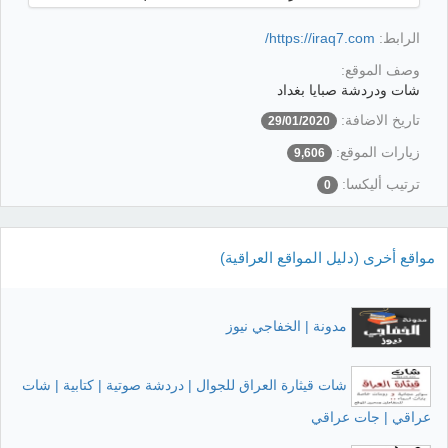
الرابط:
https://iraq7.com/
وصف الموقع:
شات ودردشة صبايا بغداد
تاريخ الاضافة:
29/01/2020
زيارات الموقع:
9,606
ترتيب أليكسا:
0
مواقع أخرى (دليل المواقع العراقية)
مدونة | الخفاجي نيوز
شات قيثارة العراق للجوال | دردشة صوتية | كتابية | شات
عراقي | جات عراقي